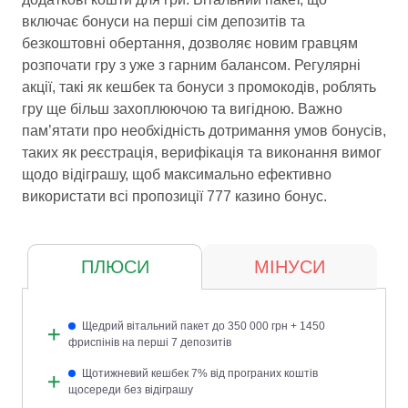
включає бонуси на перші сім депозитів та
безкоштовні обертання, дозволяє новим гравцям
розпочати гру з уже з гарним балансом. Регулярні
акції, такі як кешбек та бонуси з промокодів, роблять
гру ще більш захоплюючою та вигідною. Важно
пам’ятати про необхідність дотримання умов бонусів,
таких як реєстрація, верифікація та виконання вимог
щодо відіграшу, щоб максимально ефективно
використати всі пропозиції 777 казино бонус.
МІНУСИ
ПЛЮСИ
Щедрий вітальний пакет до 350 000 грн + 1450
фриспінів на перші 7 депозитів
Щотижневий кешбек 7% від програних коштів
щосереди без відіграшу