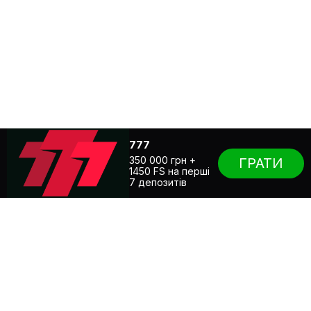
777
350 000 грн +
ГРАТИ
1450 FS на перші
7 депозитів
RU