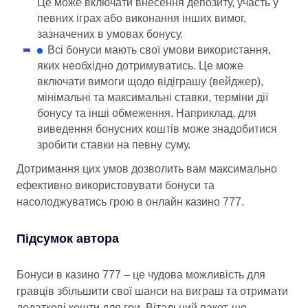
Це може включати внесення депозиту, участь у
певних іграх або виконання інших вимог,
зазначених в умовах бонусу.
Всі бонуси мають свої умови використання,
яких необхідно дотримуватись. Це може
включати вимоги щодо відіграшу (вейджер),
мінімальні та максимальні ставки, терміни дії
бонусу та інші обмеження. Наприклад, для
виведення бонусних коштів може знадобитися
зробити ставки на певну суму.
Дотримання цих умов дозволить вам максимально
ефективно використовувати бонуси та
насолоджуватись грою в онлайн казино 777.
Підсумок автора
Бонуси в казино 777 – це чудова можливість для
гравців збільшити свої шанси на виграш та отримати
додаткові кошти для гри. Вітальний пакет, що