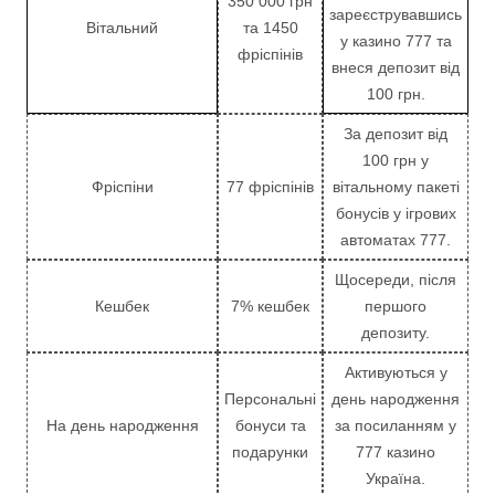
350 000 грн
зареєструвавшись
Вітальний
та 1450
у казино 777 та
фріспінів
внеся депозит від
100 грн.
За депозит від
100 грн у
Фріспіни
77 фріспінів
вітальному пакеті
бонусів у ігрових
автоматах 777.
Щосереди, після
Кешбек
7% кешбек
першого
депозиту.
Активуються у
Персональні
день народження
На день народження
бонуси та
за посиланням у
подарунки
777 казино
Україна.