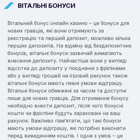
500 грн за
ВІТАЛЬНІ БОНУСИ
бонус: 60 UAH за
встановлення
Super Gra
поповнення від
мобільного
100 UAH; 200 UAH
Вітальний бонус онлайн казино – це бонуси для
додатка.
за поповнення від
нових гравців, які вони отримують за
500 UAH; 500 UAH
реєстрацію та перший депозит, можливо кілька
за поповнення від
перших депозитів. На відміну від бездепозитних
4500 UAH.
бонусів, вітальні бонуси зазвичай вимагають
внесення депозиту. Найчастіше вони у вигляді
Гравець, який
відсотка до депозиту у поєднанні з фрііпінами
вперше успішно
або у вигляді грошей на ігровий рахунок також
пройшов
вітальні бонуси мають певні умови відіграшу.
верифікацію,
Вітальні бонуси обмежені за часом та доступні
використовуючи
лише для нових гравців. Для отримання бонусу
100+100 грн за
для цього
необхідно внести депозит, після чого бонусні
Champion
верифікацію
додаток “Дія”,
кошти чи фріспіни будуть зараховані на ваш
через “Дія”
одразу отримує
рахунок. Важливо пам’ятати, що такі бонуси
100 грн на
мають умови відіграшу, які потрібно виконати
основний баланс
перед виведенням коштів. І одна з умов – це
акаунту + 100 грн