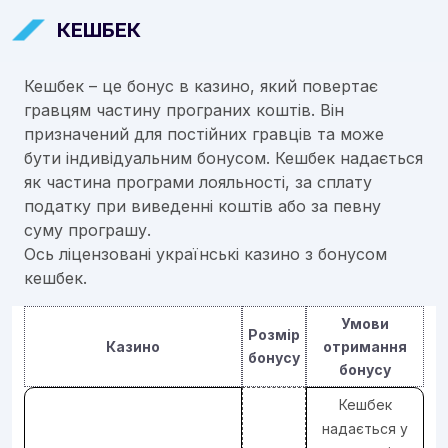
КЕШБЕК
Кешбек – це бонус в казино, який повертає
гравцям частину програних коштів. Він
призначений для постійних гравців та може
бути індивідуальним бонусом. Кешбек надається
як частина програми лояльності, за сплату
податку при виведенні коштів або за певну
суму програшу.
Ось ліцензовані українські казино з бонусом
кешбек.
Умови
Розмір
Казино
отримання
бонусу
бонусу
Кешбек
надається у