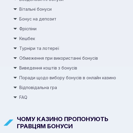
Вітальні бонуси
Бонус на депозит
Фріспіни
Кешбек
Турніри та лотереї
Обмеження при використанні бонусів
Виведення коштів з бонусів
Поради щодо вибору бонусів в онлайн казино
Відповідальна гра
FAQ
ЧОМУ КАЗИНО ПРОПОНУЮТЬ
ГРАВЦЯМ БОНУСИ