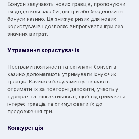
Бонуси залучають нових гравців, пропонуючи
їм додаткові засоби для гри або бездепозитні
бонуси казино. Це знижує ризик для нових
користувачів і дозволяє випробувати ігри без
значних витрат.
Утримання користувачів
Програми лояльності та регулярні бонуси в
казино допомагають утримувати існуючих
гравців. Казино з бонусами пропонують
отримати їх за повторні депозити, участь у
турнірах та інші активності, щоб підтримувати
інтерес гравців та стимулювати їх до
продовження гри.
Конкуренція