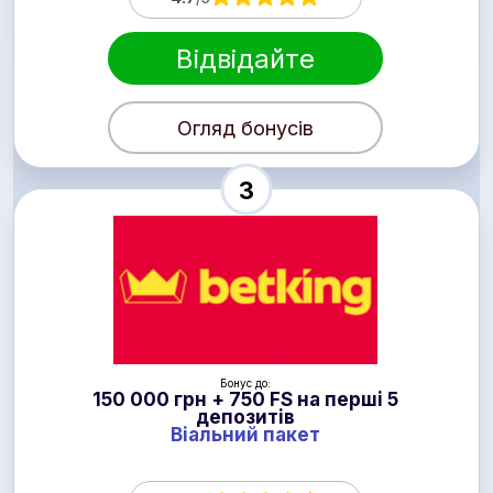
Відвідайте
Огляд бонусів
3
Бонус до:
150 000 грн + 750 FS на перші 5
депозитів
Віальний пакет