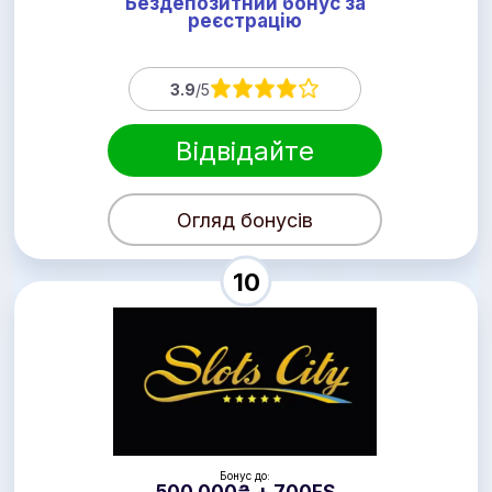
Бездепозитний бонус за
реєстрацію
3.9
/5
Відвідайте
Огляд бонусів
10
Бонус до: