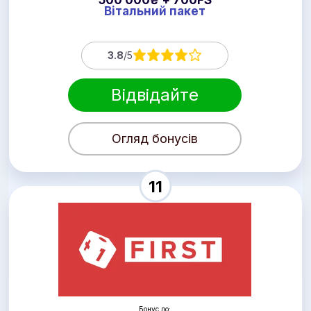
500 000₴ + 700FS
Вітальний пакет
3.8
/5
Відвідайте
Огляд бонусів
11
Бонус до: