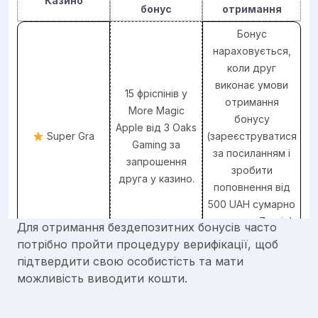
Казино
бонус
отримання
Бонус
нараховується,
коли друг
виконає умови
15 фріспінів у
отримання
More Magic
бонусу
Apple від 3 Oaks
Super Gra
(зареєструватися
Gaming за
за посиланням і
запрошення
зробити
друга у казино.
поповнення від
500 UAH сумарно
протягом 7 днів).
Для отримання бездепозитних бонусів часто
Вейджер х0.
потрібно пройти процедуру верифікації, щоб
підтвердити свою особистість та мати
Одразу після
можливість виводити кошти.
встановлення
програми буде
нараховано