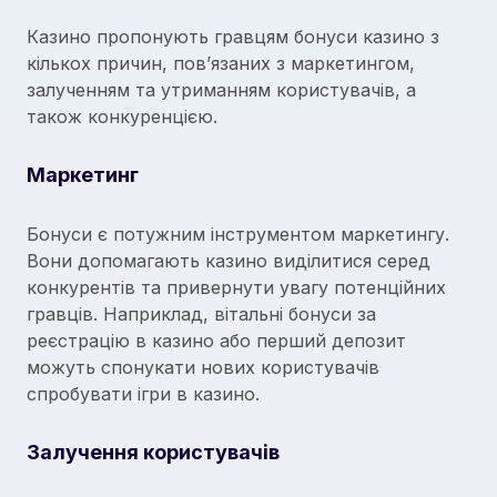
Казино пропонують гравцям бонуси казино з
кількох причин, пов’язаних з маркетингом,
залученням та утриманням користувачів, а
також конкуренцією.
Маркетинг
Бонуси є потужним інструментом маркетингу.
Вони допомагають казино виділитися серед
конкурентів та привернути увагу потенційних
гравців. Наприклад, вітальні бонуси за
реєстрацію в казино або перший депозит
можуть спонукати нових користувачів
спробувати ігри в казино.
Залучення користувачів