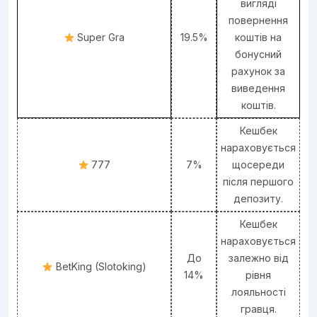
вигляді
повернення
Super Gra
19.5%
коштів на
бонусний
рахунок за
виведення
коштів.
Кешбек
нараховується
777
7%
щосереди
після першого
депозиту.
Кешбек
нараховується
До
залежно від
BetKing (Slotoking)
14%
рівня
лояльності
гравця.