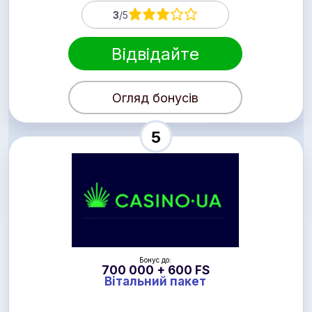
3
/5
Відвідайте
Огляд бонусів
5
Бонус до:
700 000 + 600 FS
Вітальний пакет