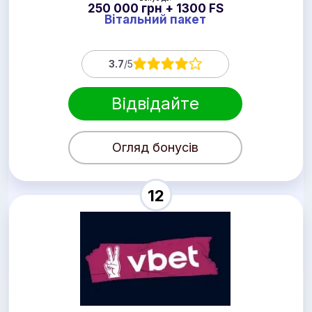
250 000 грн + 1300 FS
Вітальний пакет
3.7
/5
Відвідайте
Огляд бонусів
12