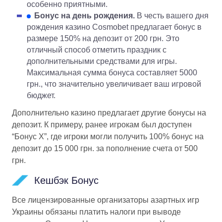
особенно приятными.
Бонус на день рождения.
В честь вашего дня
рождения казино Cosmobet предлагает бонус в
размере 150% на депозит от 200 грн. Это
отличный способ отметить праздник с
дополнительными средствами для игры.
Максимальная сумма бонуса составляет 5000
грн., что значительно увеличивает ваш игровой
бюджет.
Дополнительно казино предлагает другие бонусы на
депозит. К примеру, ранее игрокам был доступен
“Бонус Х”, где игроки могли получить 100% бонус на
депозит до 15 000 грн. за пополнение счета от 500
грн.
Кешбэк Бонус
Все лицензированные организаторы азартных игр
Украины обязаны платить налоги при выводе