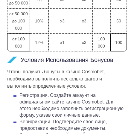
до 50 000
от 50 000
до 100
10%
х3
х3
50
000
от 100
100
12%
х1
х3
100
000
000
Условия Использования Бонусов
Чтобы получить бонусы в казино Cosmobet,
необходимо выполнить несколько шагов и
выполнить определенные условия.
Регистрация. Создайте аккаунт на
официальном сайте казино Cosmobet. Для
этого необходимо заполнить регистрационную
форму, указав свои личные данные.
Верификации. Подтвердите свое лицо,
предоставив необходимые документы.