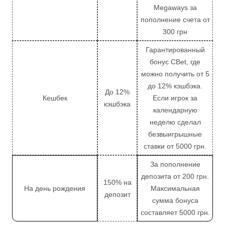
Megaways за
пополнение счета от
300 грн
Гарантированный
бонус CBet, где
можно получить от 5
до 12% кэшбэка.
До 12%
Кешбек
Если игрок за
кэшбэка
календарную
неделю сделал
безвыигрышные
ставки от 5000 грн.
За пополнение
депозита от 200 грн.
150% на
На день рождения
Максимальная
депозит
сумма бонуса
составляет 5000 грн.