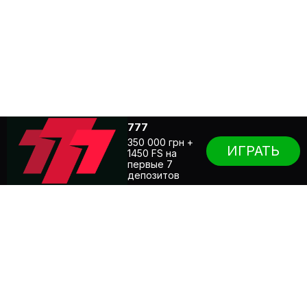
777
350 000 грн +
ИГРАТЬ
1450 FS на
первые 7
депозитов
UK
PLAYCITY