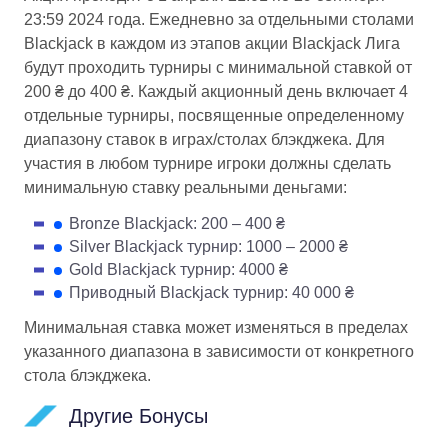
23:59 2024 года. Ежедневно за отдельными столами
Blackjack в каждом из этапов акции Blackjack Лига
будут проходить турниры с минимальной ставкой от
200 ₴ до 400 ₴. Каждый акционный день включает 4
отдельные турниры, посвященные определенному
диапазону ставок в играх/столах блэкджека. Для
участия в любом турнире игроки должны сделать
минимальную ставку реальными деньгами:
Bronze Blackjack: 200 – 400 ₴
Silver Blackjack турнир: 1000 – 2000 ₴
Gold Blackjack турнир: 4000 ₴
Приводный Blackjack турнир: 40 000 ₴
Минимальная ставка может изменяться в пределах
указанного диапазона в зависимости от конкретного
стола блэкджека.
Другие Бонусы