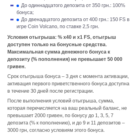
До одиннадцатого депозита от 350 грн.: 100%
бонуса;
До двенадцатого депозита от 400 грн.: 150 FS в
игре Coin Volcano, по ставке 2,5 грн.
Условия отыгрыша: % x40 и х1 FS, отыгрыш
доступен только на бонусные средства.
Максимальная сумма денежного бонуса к
депозиту (% пополнения) не превышает 50 000
гривен.
Срок отыгрыша бонуса – 3 дня с момента активации,
активация первого приветственного бонуса доступна
в течение 30 дней после регистрации.
После выполнения условий отыгрыша, сумма,
которая перечисляется на ваш реальный баланс, не
превышает 2000 гривен, по бонусу до 1, 3, 5, 7
депозита (% к пополнению), и до 9 и 11 депозитов –
3000 грн, согласно условиям этого бонуса.