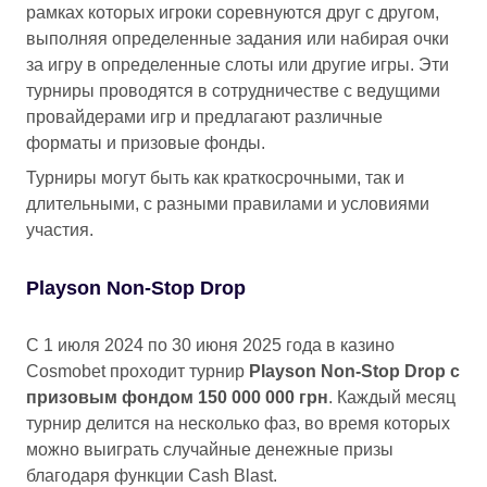
рамках которых игроки соревнуются друг с другом,
выполняя определенные задания или набирая очки
за игру в определенные слоты или другие игры. Эти
турниры проводятся в сотрудничестве с ведущими
провайдерами игр и предлагают различные
форматы и призовые фонды.
Турниры могут быть как краткосрочными, так и
длительными, с разными правилами и условиями
участия.
Playson Non-Stop Drop
С 1 июля 2024 по 30 июня 2025 года в казино
Cosmobet проходит турнир
Playson Non-Stop Drop с
призовым фондом 150 000 000 грн
. Каждый месяц
турнир делится на несколько фаз, во время которых
можно выиграть случайные денежные призы
благодаря функции Cash Blast.