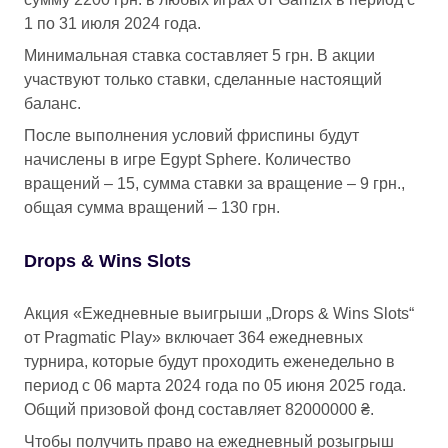
1 по 31 июля 2024 года.
Минимальная ставка составляет 5 грн. В акции
участвуют только ставки, сделанные настоящий
баланс.
После выполнения условий фриспины будут
начислены в игре Egypt Sphere. Количество
вращений – 15, сумма ставки за вращение – 9 грн.,
общая сумма вращений – 130 грн.
Drops & Wins Slots
Акция «Ежедневные выигрыши „Drops & Wins Slots“
от Pragmatic Play» включает 364 ежедневных
турнира, которые будут проходить еженедельно в
период с 06 марта 2024 года по 05 июня 2025 года.
Общий призовой фонд составляет 82000000 ₴.
Чтобы получить право на ежедневный розыгрыш