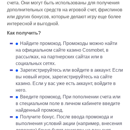
счета. Они могут быть использованы для получения
дополнительных средств на игровой счет, фриспинов
или других бонусов, которые делают игру еще более
интересной и выгодной.
Как получить?
Найдите промокод. Промокоды можно найти
на официальном сайте казино Cosmobet, в
рассылках, на партнерских сайтах или в
социальных сетях.
Зарегистрируйтесь или войдите в аккаунт. Если
вы новый игрок, зарегистрируйтесь на сайте
казино. Если у вас уже есть аккаунт, войдите в
него.
Введите промокод. При пополнении счета или
в специальном поле в личном кабинете введите
найденный промокод.
Получите бонус. После ввода промокода и
выполнения условий акции (например, внесения