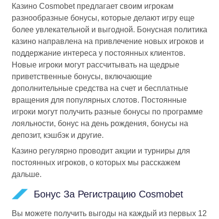
Казино Cosmobet предлагает своим игрокам
разнообразные бонусы, которые делают игру еще
более увлекательной и выгодной. Бонусная политика
казино направлена ​​на привлечение новых игроков и
поддержание интереса у постоянных клиентов.
Новые игроки могут рассчитывать на щедрые
приветственные бонусы, включающие
дополнительные средства на счет и бесплатные
вращения для популярных слотов. Постоянные
игроки могут получить разные бонусы по программе
лояльности, бонус на день рождения, бонусы на
депозит, кэшбэк и другие.
Казино регулярно проводит акции и турниры для
постоянных игроков, о которых мы расскажем
дальше.
Бонус За Регистрацию Cosmobet
Вы можете получить выгоды на каждый из первых 12