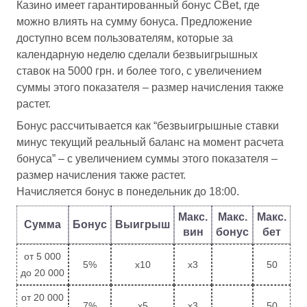
Казино имеет гарантированный бонус CBet, где
можно влиять на сумму бонуса. Предложение
доступно всем пользователям, которые за
календарную неделю сделали безвыигрышных
ставок на 5000 грн. и более того, с увеличением
суммы этого показателя – размер начисления также
растет.
Бонус рассчитывается как “безвыигрышные ставки
минус текущий реальный баланс на момент расчета
бонуса” – с увеличением суммы этого показателя –
размер начисления также растет.
Начисляется бонус в понедельник до 18:00.
Макс.
Макс.
Макс.
Сумма
Бонус
Выигрыш
вин
бонус
бет
от 5 000
5%
х10
х3
50
до 20 000
от 20 000
7%
х5
х3
50