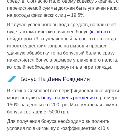
средств. Согласно Налоговому кодексу Украины, с
перечисляемой суммы должен быть уплачен налог
на доходы физических лиц – 19,5%.
В случае успешного вывода средств, на ваш счет
будет автоматически начислен бонус (
кэшбэк
) с
вейджером х3 за уплаченный налог. То есть когда
игрок осуществил запрос на вывод и прошел
удачную обработку, то на бонусный баланс сразу
начисляется бонус в размере уплаченного налога,
который необходимо прокрутить в игре трижды.
Бонус На День Рождения
В казино Cosmobet все верифицированные игроки
могут получить
бонус на день рождения
в размере
150% на депозит от 200 грн. Максимальная сумма
бонуса составляет 5000 грн.
Для получения бонуса необходимо выполнить
условия по выигрышу с коэффициентом х10 в