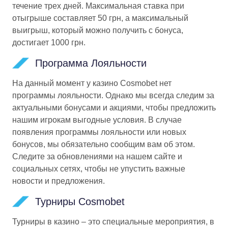
течение трех дней. Максимальная ставка при
отыгрыше составляет 50 грн, а максимальный
выигрыш, который можно получить с бонуса,
достигает 1000 грн.
Программа Лояльности
На данный момент у казино Cosmobet нет
программы лояльности. Однако мы всегда следим за
актуальными бонусами и акциями, чтобы предложить
нашим игрокам выгодные условия. В случае
появления программы лояльности или новых
бонусов, мы обязательно сообщим вам об этом.
Следите за обновлениями на нашем сайте и
социальных сетях, чтобы не упустить важные
новости и предложения.
Турниры Cosmobet
Турниры в казино – это специальные мероприятия, в