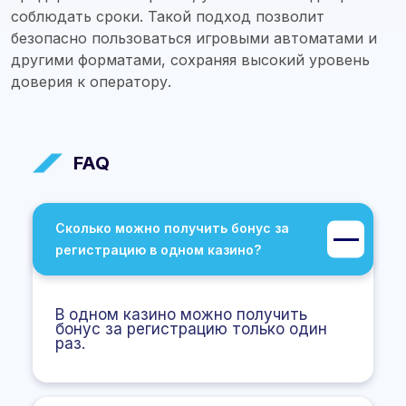
соблюдать сроки. Такой подход позволит
безопасно пользоваться игровыми автоматами и
другими форматами, сохраняя высокий уровень
доверия к оператору.
FAQ
Сколько можно получить бонус за
регистрацию в одном казино?
В одном казино можно получить
бонус за регистрацию только один
раз.