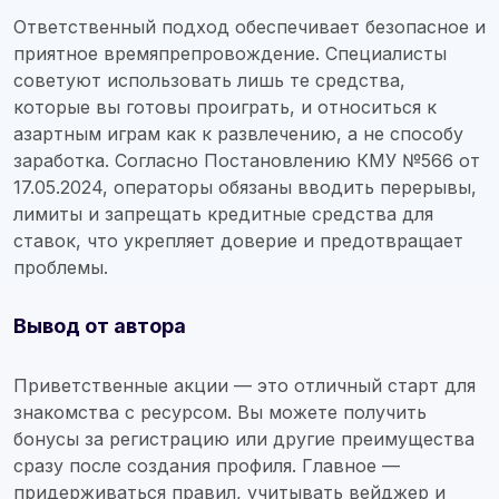
Ответственный подход обеспечивает безопасное и
приятное времяпрепровождение. Специалисты
советуют использовать лишь те средства,
которые вы готовы проиграть, и относиться к
азартным играм как к развлечению, а не способу
заработка. Согласно Постановлению КМУ №566 от
17.05.2024, операторы обязаны вводить перерывы,
лимиты и запрещать кредитные средства для
ставок, что укрепляет доверие и предотвращает
проблемы.
Вывод от автора
Приветственные акции — это отличный старт для
знакомства с ресурсом. Вы можете получить
бонусы за регистрацию или другие преимущества
сразу после создания профиля. Главное —
придерживаться правил, учитывать вейджер и