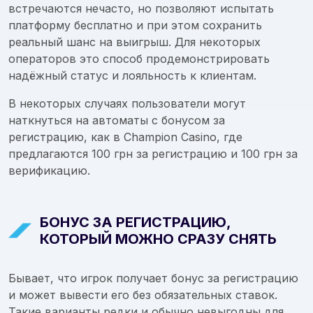
встречаются нечасто, но позволяют испытать
платформу бесплатно и при этом сохранить
реальный шанс на выигрыш. Для некоторых
операторов это способ продемонстрировать
надёжный статус и лояльность к клиентам.
В некоторых случаях пользователи могут
наткнуться на автоматы с бонусом за
регистрацию, как в Champion Casino, где
предлагаются 100 грн за регистрацию и 100 грн за
верификацию.
БОНУС ЗА РЕГИСТРАЦИЮ,
КОТОРЫЙ МОЖНО СРАЗУ СНЯТЬ
Бывает, что игрок получает бонус за регистрацию
и может вывести его без обязательных ставок.
Такие варианты редки и обычно невыгодны для