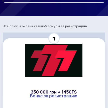
>
Все бонусы онлайн казино
Бонусы за регистрацию
1
350 000 грн + 1450FS
Бонус за регистрацию