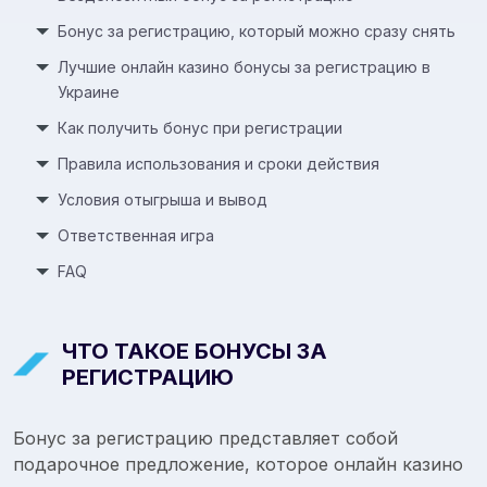
Бонус за регистрацию, который можно сразу снять
Лучшие онлайн казино бонусы за регистрацию в
Украине
Как получить бонус при регистрации
Правила использования и сроки действия
Условия отыгрыша и вывод
Ответственная игра
FAQ
ЧТО ТАКОЕ БОНУСЫ ЗА
РЕГИСТРАЦИЮ
Бонус за регистрацию представляет собой
подарочное предложение, которое онлайн казино