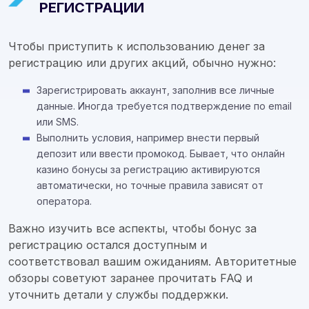
РЕГИСТРАЦИИ
100 грн на счет
Чтобы приступить к использованию денег за
Бонус за
100 грн
Champion
регистрацию или других акций, обычно нужно:
верификацию
персонального
Casino
через “Дія”
бонуса
Зарегистрировать аккаунт, заполнив все личные
данные. Иногда требуется подтверждение по email
или SMS.
120% + 126
До 300000 грн
Выполнить условия, например внести первый
First Casino
вращений (Big
Вейджер – х40
депозит или ввести промокод. Бывает, что онлайн
Bass Bonanza)
казино бонусы за регистрацию активируются
автоматически, но точные правила зависят от
150% + 100
оператора.
FS от 500
грн (Sweet
Важно изучить все аспекты, чтобы бонус за
Bonanza)
регистрацию остался доступным и
125% + 50 FS
соответствовал вашим ожиданиям. Авторитетные
от 300 грн
До 200000 грн
обзоры советуют заранее прочитать FAQ и
Slots City
(Sweet
Вейджер – х35
уточнить детали у службы поддержки.
Bonanza)