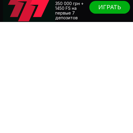
350 000 грн +
ИГРАТЬ
1450 FS на
первые 7
депозитов