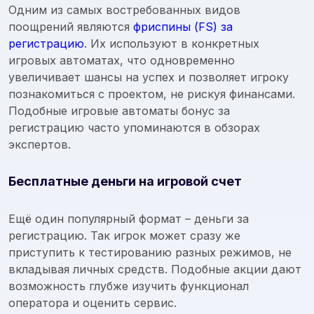
Одним из самых востребованных видов
поощрений являются
фриспины (FS) за
регистрацию
. Их используют в конкретных
игровых автоматах, что одновременно
увеличивает шансы на успех и позволяет игроку
познакомиться с проектом, не рискуя финансами.
Подобные игровые автоматы бонус за
регистрацию часто упоминаются в обзорах
экспертов.
Бесплатные деньги на игровой счет
Ещё один популярный формат – деньги за
регистрацию. Так игрок может сразу же
приступить к тестированию разных режимов, не
вкладывая личных средств. Подобные акции дают
возможность глубже изучить функционал
оператора и оценить сервис.