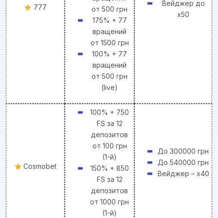
Вейджер до
777
от 500 грн
x50
175% + 77
вращений
от 1500 грн
100% + 77
вращений
от 500 грн
(live)
100% + 750
FS за 12
депозитов
от 100 грн
До 300000 грн
(1-й)
До 540000 грн
Cosmobet
150% + 850
Вейджер – x40
FS за 12
депозитов
от 1000 грн
(1-й)