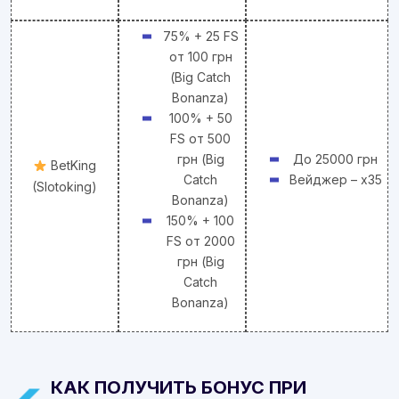
75% + 25 FS
от 100 грн
(Big Catch
Bonanza)
100% + 50
FS от 500
грн (Big
До 25000 грн
BetKing
Catch
Вейджер – x35
(Slotoking)
Bonanza)
150% + 100
FS от 2000
грн (Big
Catch
Bonanza)
150% депозит
от 160 грн
GG.BET
200% от 160 грн
КАК ПОЛУЧИТЬ БОНУС ПРИ
До 4000 грн