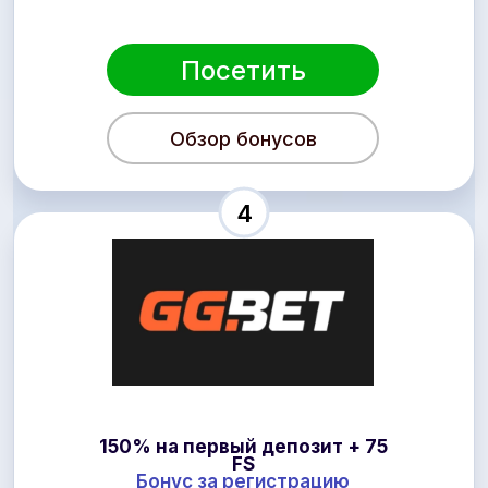
Посетить
Обзор бонусов
4
150% на первый депозит + 75
FS
Бонус за регистрацию