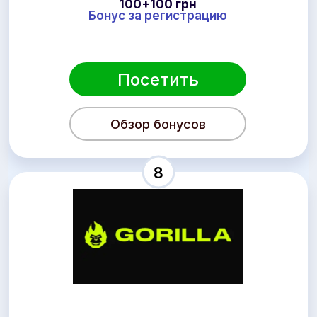
100+100 грн
Бонус за регистрацию
Посетить
Обзор бонусов
8